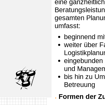
eine ganzheitlic
Beratungsleistun
gesamten Planu
umfasst:
beginnend mi
weiter über F
Logistikplanu
eingebunden 
und Manage
bis hin zu U
Betreuung
Formen der Z