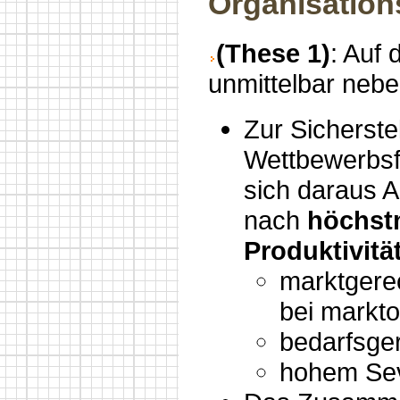
Organisatio
(These 1)
: Auf 
unmittelbar neb
Zur Sicherste
Wettbewerbsf
sich daraus 
nach
höchst
Produktivitä
marktgere
bei markto
bedarfsger
hohem Sev