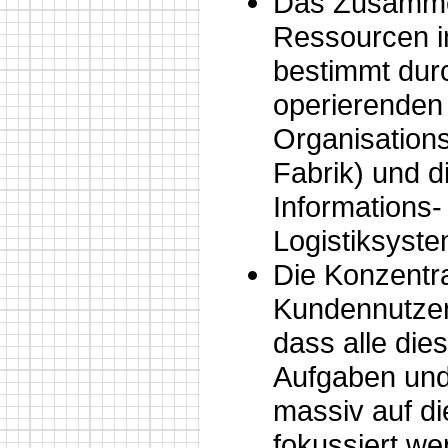
Das Zusamme
Ressourcen in
bestimmt durc
operierenden
Organisation
Fabrik) und 
Informations-
Logistiksyste
Die Konzentra
Kundennutzen
dass alle die
Aufgaben un
massiv auf d
fokussiert we